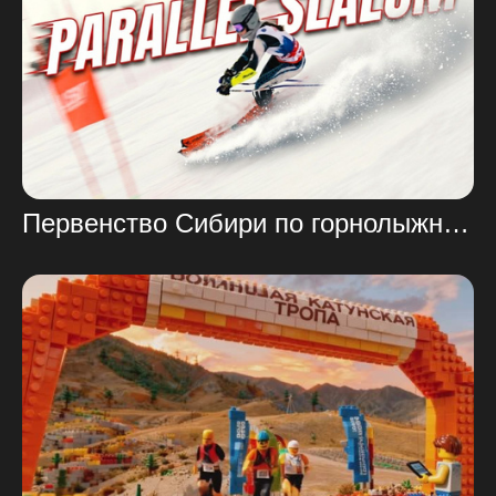
Первенство Сибири по горнолыжному спорту в дисциплине «параллельный слалом»