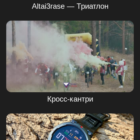
Altai3rase — Триатлон
Кросс-кантри