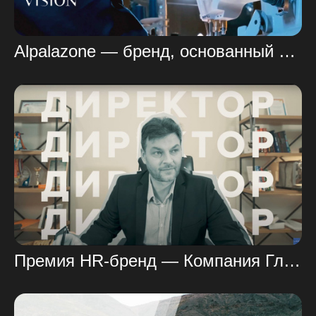
Alpalazone — бренд, основанный на семейных ценностях и традициях
Премия HR-бренд — Компания ГлавПро