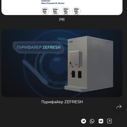
PR
Пурифайер ZEFRESH