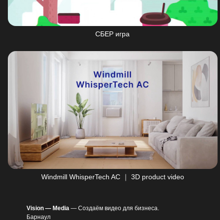
СБЕР игра
Windmill WhisperTech AC ｜ 3D product video
Vision —
Media
— Создаём видео для бизнеса.
Барнаул